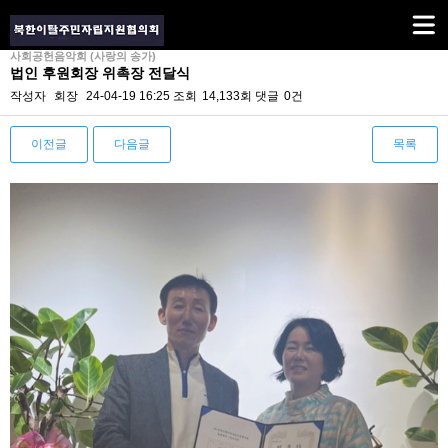
사회공헌음악회 (사랑의 송가)
법인 후원회장 위촉장 전달식
작성자
회장
24-04-19 16:25
조회
14,133회
댓글
0건
이전글
다음글
목록
본문