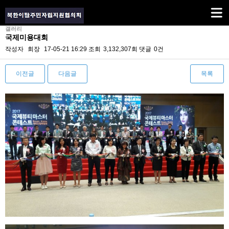
갤러리
국제미용대회
작성자
회장
17-05-21 16:29
조회
3,132,307회
댓글
0건
이전글
다음글
목록
본문