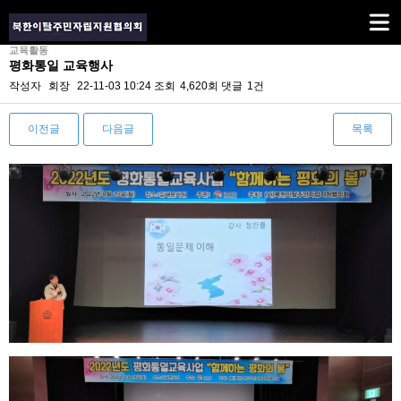
교육활동
평화통일 교육행사
작성자
회장
22-11-03 10:24
조회
4,620회
댓글
1건
이전글
다음글
목록
본문