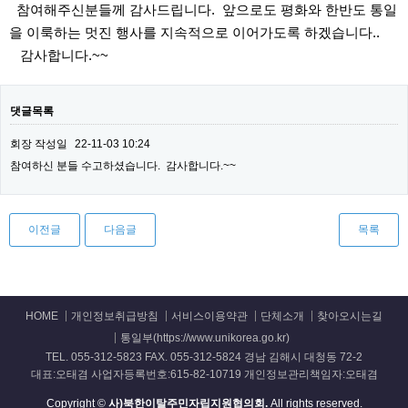
참여해주신분들께 감사드립니다. 앞으로도 평화와 한반도 통일
을 이룩하는 멋진 행사를 지속적으로 이어가도록 하겠습니다..
감사합니다.~~
댓글목록
회장
작성일
22-11-03 10:24
참여하신 분들 수고하셨습니다. 감사합니다.~~
이전글
다음글
목록
HOME
개인정보취급방침
서비스이용약관
단체소개
찾아오시는길
통일부(https://www.unikorea.go.kr)
TEL. 055-312-5823 FAX. 055-312-5824 경남 김해시 대청동 72-2
대표:오태겸 사업자등록번호:615-82-10719 개인정보관리책임자:오태겸
Copyright ©
사)북한이탈주민자립지원협의회.
All rights reserved.